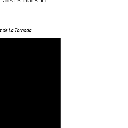
ctades i estimades del
 de La Tornada