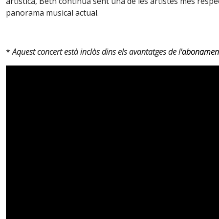
artística, Beth continua sent una de les artistes més respe
panorama musical actual.
*
Aquest concert està inclòs dins els avantatges de l'
abonament