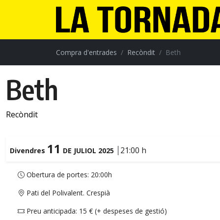
Compra d'entrades
Recòndit
Beth
Beth
Recòndit
11
21:00 h
Divendres
DE JULIOL 2025
Obertura de portes: 20:00h
Pati del Polivalent. Crespià
Preu anticipada: 15 € (+ despeses de gestió)