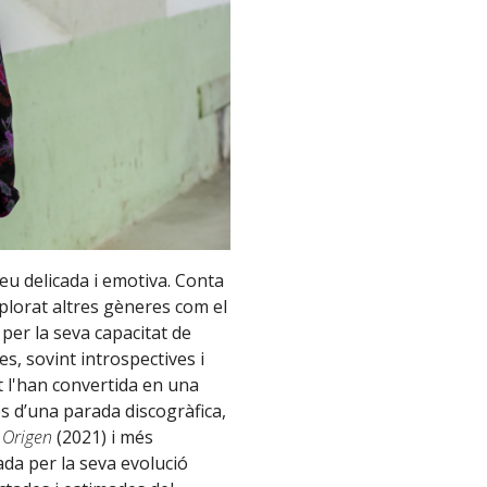
eu delicada i emotiva. Conta
lorat altres gèneres com el
 per la seva capacitat de
s, sovint introspectives i
t l'han convertida en una
s d’una parada discogràfica,
c
Origen
(2021) i més
ada per la seva evolució